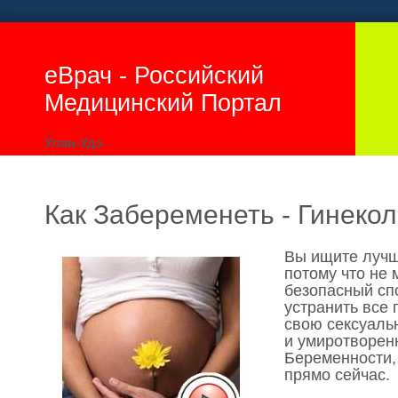
еВрач - Российский
Медицинский Портал
Улан-Удэ
Как Забеременеть - Гинекол
Вы ищите лучш
потому что не
безопасный сп
устранить все
свою сексуаль
и умиротворенн
Беременности,
прямо сейчас.