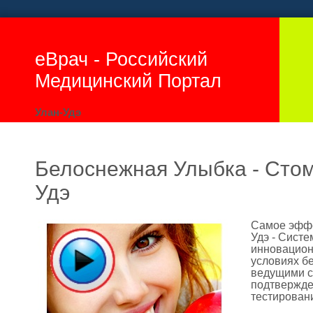
еВрач - Российский
Медицинский Портал
Улан-Удэ
Белоснежная Улыбка - Стом
Удэ
Самое эффе
Удэ - Систе
инновацион
условиях б
ведущими с
подтвержде
тестирован